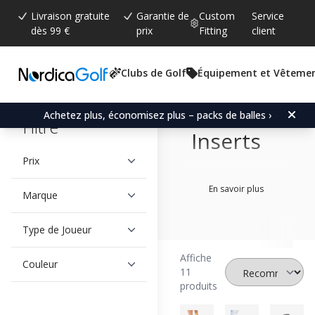
Livraison gratuite
Garantie de
Custom
Service
dès 99 €
prix
Fitting
client
Clubs de Golf
Équipement et Vêteme
Soles
and
Achetez plus, économisez plus – packs de balles ›
Filtre
Inserts
Prix
En savoir plus
Marque
Type de Joueur
Affiche
Couleur
11
produits