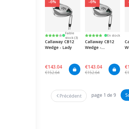
-6%
-6%
Faible
Note:
4.0 sur 5 étoiles
Note:
5.0 sur 5 étoiles
En stock
stock (3)
Callaway CB12
Callaway CB12
C
Wedge - Lady
Wedge -
W
Graphite
€143.04
€143.04
€
€152.64
€152.64
€
page 1 de 9
S
Précédent