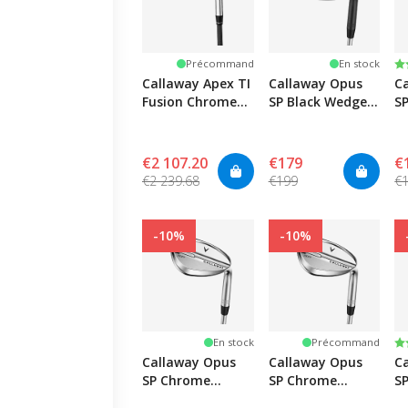
N
4.
Précommand
En stock
Callaway Apex TI
Callaway Opus
C
Fusion Chrome
SP Black Wedge -
S
Iron Set
Graphite
€2 107.20
€179
€
€2 239.68
€199
€
-10%
-10%
N
5.
En stock
Précommand
Callaway Opus
Callaway Opus
C
SP Chrome
SP Chrome
S
Wedge - Lady
Wedge -
W