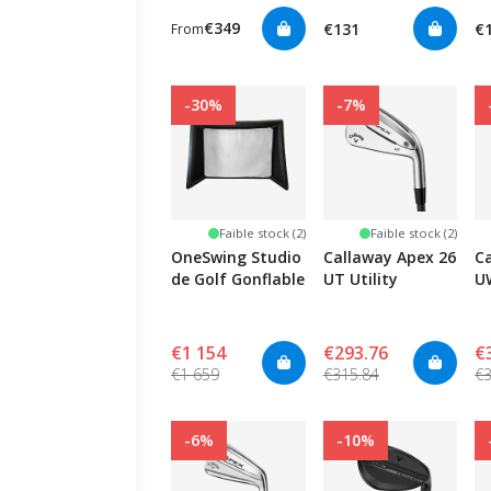
€349
€131
€
From
-30%
-7%
Faible stock (2)
Faible stock (2)
OneSwing Studio
Callaway Apex 26
C
de Golf Gonflable
UT Utility
U
€1 154
€293.76
€
€1 659
€315.84
€3
-6%
-10%