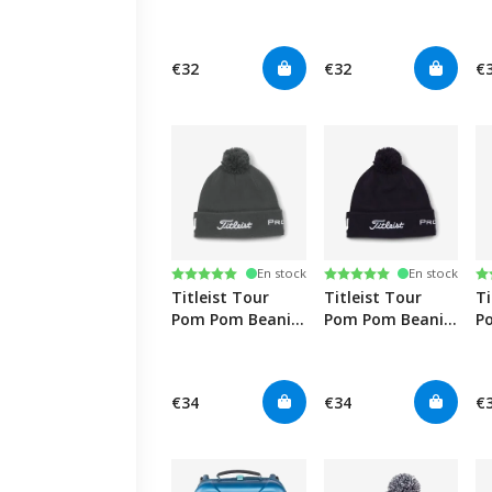
Knit Beanie -
Knit Beanie -
- 
Burgundy/White
Black/White
€32
€32
€
Note:
5.0 sur 5 étoiles
Note:
5.0 sur 5 étoiles
N
5.
En stock
En stock
Titleist Tour
Titleist Tour
Ti
Pom Pom Beanie
Pom Pom Beanie
P
- Charcoal/White
- Navy/White
- 
€34
€34
€