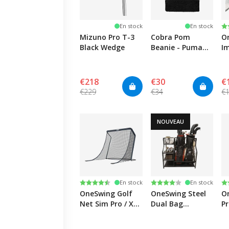
N
4.
En stock
En stock
Mizuno Pro T-3
Cobra Pom
O
Black Wedge
Beanie - Puma
I
Black/White Glow
fo
XL
€218
€30
€
€229
€34
€
NOUVEAU
Note:
4.5 sur 5 étoiles
Note:
4.0 sur 5 étoiles
N
4.
En stock
En stock
OneSwing Golf
OneSwing Steel
O
Net Sim Pro / XL
Dual Bag
Pr
Lite
Storage