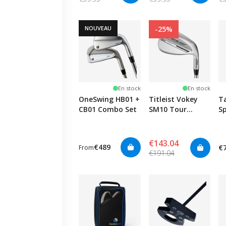
NOUVEAU
-25%
En stock
En stock
OneSwing HB01 +
Titleist Vokey
T
CB01 Combo Set
SM10 Tour
S
Chrome -
Custom
€143.04
€489
€
From
€191.04