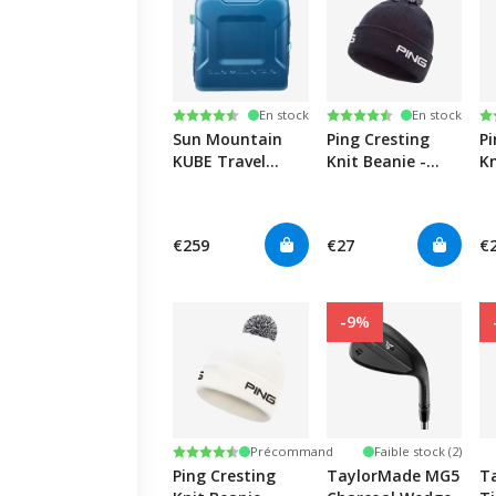
Note:
4.7 sur 5 étoiles
Note:
4.5 sur 5 étoiles
N
4.
En stock
En stock
Sun Mountain
Ping Cresting
Pi
KUBE Travel
Knit Beanie -
Kn
Cover - Blue /
Navy
B
Spruce /
Waterfall
€259
€27
€
-9%
Note:
4.6 sur 5 étoiles
Précommand
Faible stock (2)
Ping Cresting
TaylorMade MG5
T