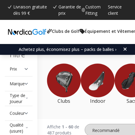
Livraison gratuite
Garantie de
Custom
Service
dès 99 €
prix
Fitting
client
Clubs de Golf
Équipement et Vêteme
Soldes d’hiver
Achetez plus, économisez plus – packs de balles ›
Filtre
Prix
Marque
Type de
Clubs
Indoor
Sac
Joueur
Couleur
Qualité
Affiche
1 - 60
de
(usure)
487 produits