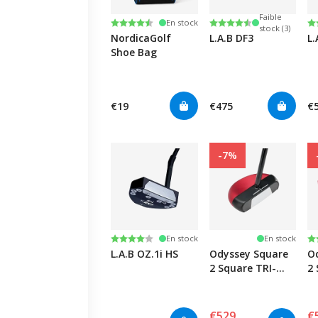
Faible
Note:
4.3 sur 5 étoiles
Note:
4.5 sur 5 étoiles
N
4.
En stock
stock (3)
NordicaGolf
L.A.B DF3
L.
Shoe Bag
€19
€475
€
-7%
Note:
4.0 sur 5 étoiles
N
4.
En stock
En stock
L.A.B OZ.1i HS
Odyssey Square
O
2 Square TRI-
2 
HOT Rossie
HO
€529
€