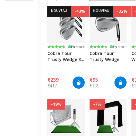
NOUVEAU
-43%
NOUVEAU
-32%
Note:
4.3 sur 5 étoiles
Note:
4.0 sur 5 étoiles
N
4.
En stock
En stock
Cobra Tour
Cobra Tour
C
Trusty Wedge 3
Trusty Wedge
W
Pack
€239
€95
€
€417
€139
€
-19%
-7%