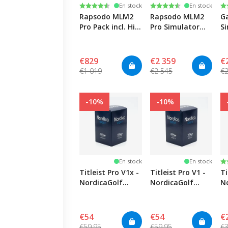
Note:
4.4 sur 5 étoiles
Note:
4.4 sur 5 étoiles
N
4.
En stock
En stock
Rapsodo MLM2
Rapsodo MLM2
G
Pro Pack incl. Hi-
Pro Simulator
S
Speed Net & Golf
Pack
Mat
€829
€2 359
€
€1 019
€2 545
€2
-10%
-10%
N
5.
En stock
En stock
Titleist Pro V1x -
Titleist Pro V1 -
Ti
NordicaGolf
NordicaGolf
N
Logo
Logo
Lo
€54
€54
€
€59.95
€59.95
€