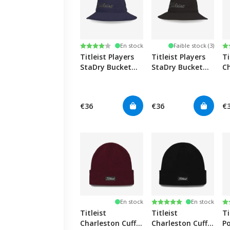
Note:
4.0 sur 5 étoiles
N
4.
En stock
Faible stock (3)
Titleist Players
Titleist Players
Ti
StaDry Bucket
StaDry Bucket
Ch
Hat -
Hat -
Kn
Navy/Charcoal
Black/Charcoal
W
I
€36
€36
€
Note:
5.0 sur 5 étoiles
N
5.
En stock
En stock
Titleist
Titleist
Ti
Charleston Cuff
Charleston Cuff
P