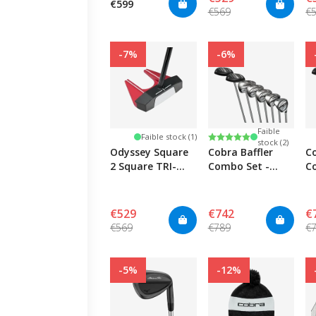
€599
€569
€
-7%
-6%
Faible
Note:
5.0 sur 5 étoiles
Faible stock (1)
stock (2)
Odyssey Square
Cobra Baffler
Co
2 Square TRI-
Combo Set -
C
HOT #7
Womens
€529
€742
€
€569
€789
€
-5%
-12%