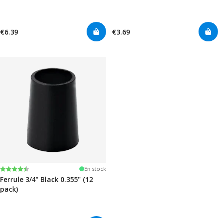
€6.39
€3.69
Note:
4.7 sur 5 étoiles
En stock
Ferrule 3/4" Black 0.355" (12
pack)