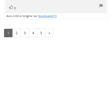
5
vote(s)
Vote
0
positif
Avis créé à l'origine sur
Nordicagolf FI
1
2
3
4
5
»