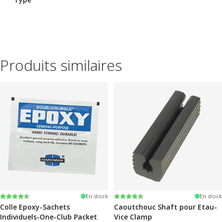
Produits similaires
Note:
4.6 sur 5 étoiles
Note:
4.6 sur 5 étoiles
En stock
En stock
Colle Epoxy-Sachets
Caoutchouc Shaft pour Etau-
Individuels-One-Club Packet
Vice Clamp