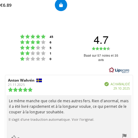
€6.89
4.7
Note : 5 étoiles sur 5
votes
45
Note : 4 étoiles sur 5
votes
6
Note : 3 étoiles sur 5
Note
votes
5
Note : 2 étoiles sur 5
votes
1
:
Basé sur 57 notes et 35
Note : 1 étoiles sur 5
votes
0
avis
4.7
étoiles
sur
Auteur
Anton Wahrén
Date
5
Vérifié
de
de
ACHAT VALIDÉ
21.11.2025
Date
29.10.2025
l'évaluation:
l'évaluation:
Note
d'ach
de
l'évaluation
Le même manche que celui de mes autres fers. Rien d'anormal, mais
Texte
:
il a été livré rapidement et à la longueur voulue, ce qui permet de le
de
5.0
couper à la longueur souhaitée.
étoiles
l'évaluation:
sur
Il s'agit d'une traduction automatique. Voir l'original.
5
vote(s)