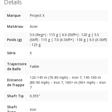
Details
Marque
Project X
Matériau
Acier
5.0 (Reg+) : 115 g | 6.0 (Stiff+) : 120 g | 5.5
Poids (g)
(Stiff) : 115 g | 7.0 (X-Stiff+) : 130 g | 6.5 (X-Stiff)
: 125 g
Série
X
Trajectoire
Faible
de Balle
120-145 m (70-80 mph) – Iron 7, 145-160 m
Distance
(80-90 mph) – Iron 7, 160+ m (90+ mph) – Iron
de frappe
7
Shaft Tip
0.355"
Shaft
Iron
Type