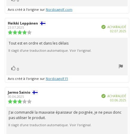
0
positif
Avis créé à l'origine sur
Nordicagolf.com
Auteur
Heikki Leppänen
Date
Vérifié
de
de
ACHAT VALIDÉ
23.07.2025
Date
02.07.2025
l'évaluation:
l'évaluation:
Note
d'ach
de
l'évaluation
Tout est en ordre et dans les délais
Texte
:
Il s'agit d'une traduction automatique. Voir l'original.
de
4.0
étoiles
l'évaluation:
sur
5
vote(s)
Vote
0
positif
Avis créé à l'origine sur
Nordicagolf FI
Auteur
Jarmo Sainio
Date
Vérifié
de
de
ACHAT VALIDÉ
30.06.2025
Date
03.06.2025
l'évaluation:
l'évaluation:
Note
d'ach
de
l'évaluation
J'ai commandé la mauvaise épaisseur de poignée, je ne peux donc
Texte
:
pas utiliser le produit.
de
3.0
étoiles
Il s'agit d'une traduction automatique. Voir l'original.
l'évaluation:
sur