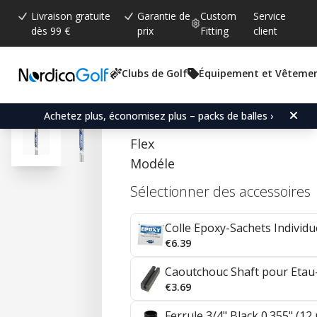
Livraison gratuite
Garantie de
Custom
Service
dès 99 €
prix
Fitting
client
Clubs de Golf
Équipement et Vêteme
Note moyenne:
4.7
(
votes:
57
)
Commentaires (
35
)
Project X Steel Irons 0.3
Achetez plus, économisez plus – packs de balles ›
Flex
Modéle
Sélectionner des accessoires
Colle Epoxy-Sachets Individ
€6.39
Caoutchouc Shaft pour Etau
€3.69
Ferrule 3/4" Black 0.355" (12