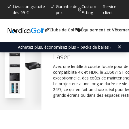
Livraison gratuite
Garantie de
Custom
Service
dès 99 €
prix
Fitting
client
Clubs de Golf
Équipement et Vêteme
Note moyenne:
4.0
(
votes:
2
)
Optoma ZU507TST WUXG
Achetez plus, économisez plus – packs de balles ›
Laser
Avec une
lentille à courte focale
pour de
compatibilité
4K
et
HDR
, le ZU507TST c
exceptionnelle, des coûts de maintenance 
Le projecteur a une longue durée de vie 
24/7
, ce qui en fait un choix idéal pour 
grands écrans ou dans des espaces rest