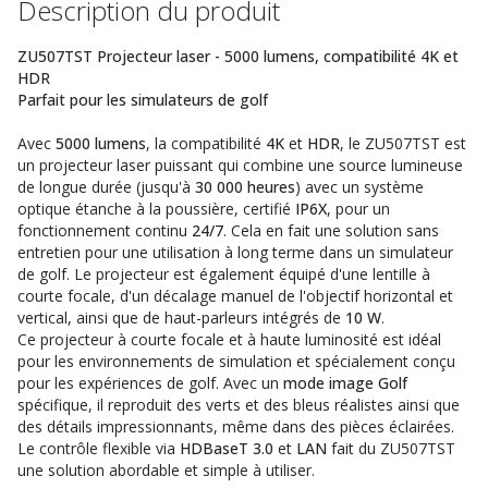
Description du produit
ZU507TST Projecteur laser - 5000 lumens, compatibilité 4K et
HDR
Parfait pour les simulateurs de golf
Avec
5000 lumens
, la compatibilité
4K
et
HDR
, le ZU507TST est
un projecteur laser puissant qui combine une source lumineuse
de longue durée (jusqu'à
30 000 heures
) avec un système
optique étanche à la poussière, certifié
IP6X
, pour un
fonctionnement continu
24/7
. Cela en fait une solution sans
entretien pour une utilisation à long terme dans un simulateur
de golf. Le projecteur est également équipé d'une lentille à
courte focale, d'un décalage manuel de l'objectif horizontal et
vertical, ainsi que de haut-parleurs intégrés de
10 W
.
Ce projecteur à courte focale et à haute luminosité est idéal
pour les environnements de simulation et spécialement conçu
pour les expériences de golf. Avec un
mode image Golf
spécifique, il reproduit des verts et des bleus réalistes ainsi que
des détails impressionnants, même dans des pièces éclairées.
Le contrôle flexible via
HDBaseT 3.0
et
LAN
fait du ZU507TST
une solution abordable et simple à utiliser.