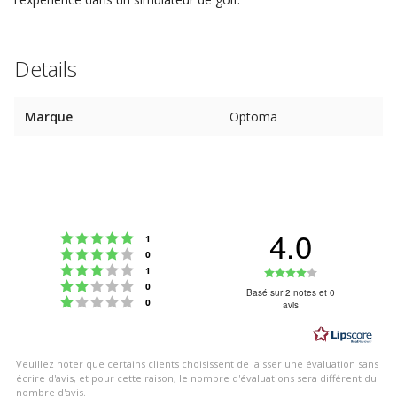
Details
Marque
Optoma
4.0
Note : 5 étoiles sur 5
votes
1
Note : 4 étoiles sur 5
votes
0
Note : 3 étoiles sur 5
Note
votes
1
Note : 2 étoiles sur 5
votes
0
:
Basé sur 2 notes et 0
Note : 1 étoiles sur 5
votes
0
avis
4.0
étoiles
sur
Veuillez noter que certains clients choisissent de laisser une évaluation sans
5
écrire d'avis, et pour cette raison, le nombre d'évaluations sera différent du
nombre d'avis.