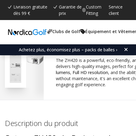
Livraison gratuite
Garantie de
Custom
Service
dès 99 €
prix
Fitting
client
Clubs de Golf
Équipement et Vêteme
Note moyenne:
4.0
(
votes:
2
)
Optoma ZH420 FULL HD 
Achetez plus, économisez plus – packs de balles ›
The ZH420 is a powerful, eco-friendly, an
delivers high-quality images, perfect for 
lumens
,
Full HD resolution
, and the abil
without maintenance, it's an excellent cho
engaging golf experience.
Description du produit