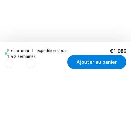
€1 089
Précommand - expédition sous
1 à 2 semaines
Ajouter au panier
Nous utilisons des cookies pour
améliorer votre expérience
utilisateur !
Newsletter
Inspiration et offres directement dans
Nous utilisons des cookies pour améliorer votre