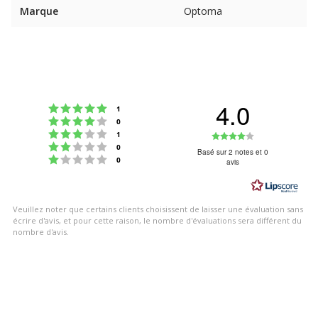
Marque
Optoma
4.0
Note : 5 étoiles sur 5
votes
1
Note : 4 étoiles sur 5
votes
0
Note : 3 étoiles sur 5
Note
votes
1
Note : 2 étoiles sur 5
votes
0
:
Basé sur 2 notes et 0
Note : 1 étoiles sur 5
votes
0
avis
4.0
étoiles
sur
Veuillez noter que certains clients choisissent de laisser une évaluation sans
5
écrire d'avis, et pour cette raison, le nombre d'évaluations sera différent du
nombre d'avis.