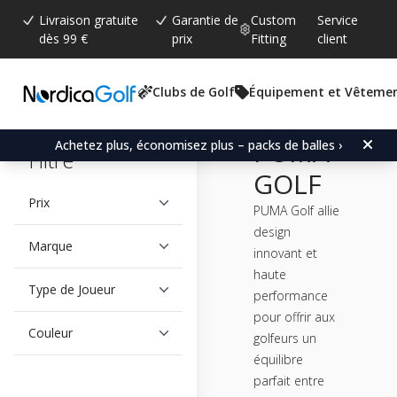
Livraison gratuite
Garantie de
Custom
Service
dès 99 €
prix
Fitting
client
Clubs de Golf
Équipement et Vêteme
PUMA
Achetez plus, économisez plus – packs de balles ›
Filtre
GOLF
Prix
PUMA Golf allie
design
Marque
innovant et
haute
Type de Joueur
performance
pour offrir aux
Couleur
golfeurs un
équilibre
parfait entre