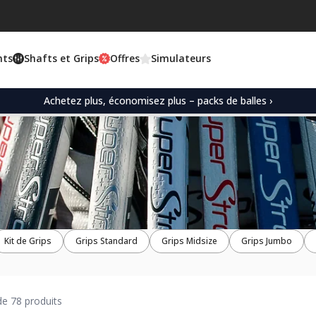
nts
Shafts et Grips
Offres
Simulateurs
Achetez plus, économisez plus – packs de balles ›
Kit de Grips
Grips Standard
Grips Midsize
Grips Jumbo
e 78 produits