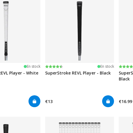
iles
Note:
4.5 sur 5 étoiles
Note:
5.0 su
En stock
En stock
EVL Player - White
SuperStroke REVL Player - Black
SuperS
Black
€13
€16.99