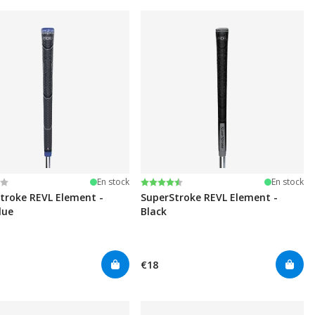
r 5 étoiles
Note:
4.7 sur 5 étoiles
En stock
En stock
troke REVL Element -
SuperStroke REVL Element -
lue
Black
€18