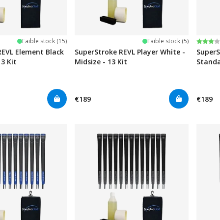
Note:
3.0 su
Faible stock (15)
Faible stock (5)
REVL Element Black
SuperStroke REVL Player White -
SuperS
3 Kit
Midsize - 13 Kit
Standa
€189
€189