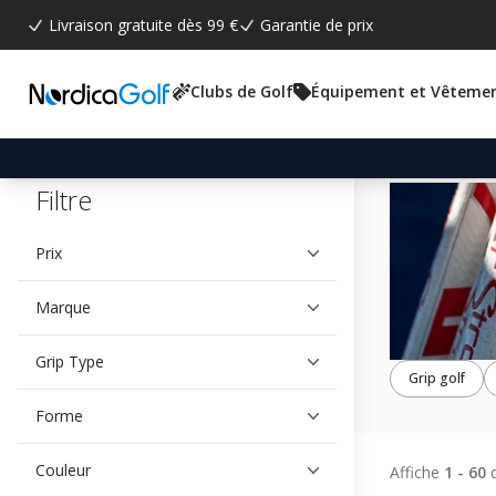
Livraison gratuite dès 99 €
Garantie de prix
Clubs de Golf
Équipement et Vêteme
Filtre
Prix
Marque
Grip Type
Grip golf
Forme
Couleur
Affiche
1 - 60
d