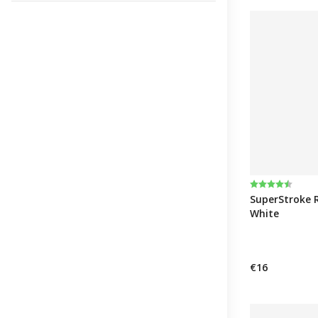
Note:
4.8 sur 5 éto
SuperStroke 
White
€16