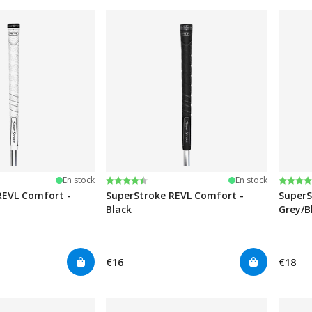
iles
Note:
4.6 sur 5 étoiles
Note:
4.0 su
En stock
En stock
REVL Comfort -
SuperStroke REVL Comfort -
SuperS
Black
Grey/B
€16
€18