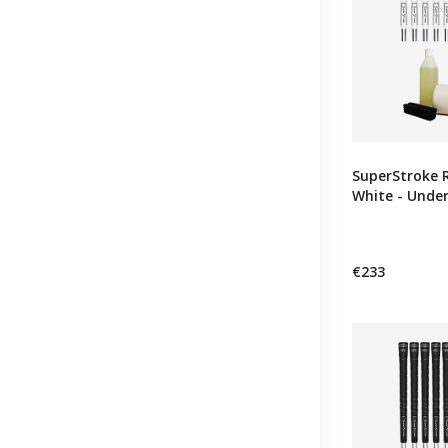
SuperStroke 
White - Unders
€233