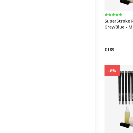
Note:
5.0 sur 5 éto
SuperStroke 
Grey/Blue - Mi
€189
-6%