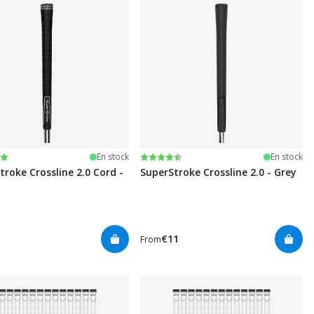
r 5 étoiles
Note:
4.8 sur 5 étoiles
En stock
En stock
troke Crossline 2.0 Cord -
SuperStroke Crossline 2.0 - Grey
€11
From