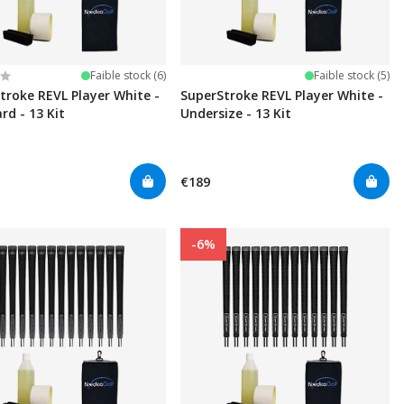
r 5 étoiles
Faible stock (6)
Faible stock (5)
troke REVL Player White -
SuperStroke REVL Player White -
rd - 13 Kit
Undersize - 13 Kit
€189
-6%