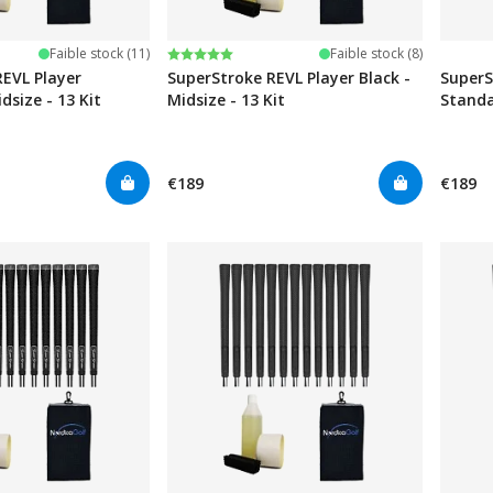
iles
Note:
5.0 sur 5 étoiles
Faible stock (11)
Faible stock (8)
REVL Player
SuperStroke REVL Player Black -
SuperS
dsize - 13 Kit
Midsize - 13 Kit
Standa
€189
€189