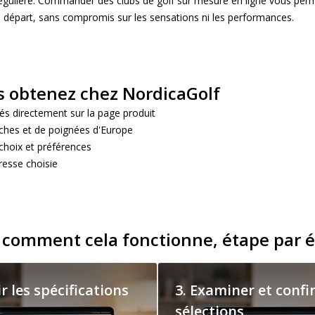
 régulière. Commander des clubs de golf sur mesure en ligne vous per
e départ, sans compromis sur les sensations ni les performances.
us obtenez chez NordicaGolf
és directement sur la page produit
ches et de poignées d'Europe
choix et préférences
resse choisie
i comment cela fonctionne, étape par é
ir les spécifications
3. Examiner et confi
sélections