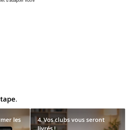
met d'adapter votre
tape.
rmer les
4. Vos clubs vous seront
livrés !