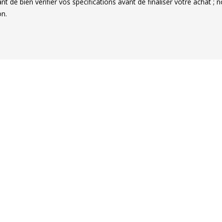
ant de bien vérifier vos spécifications avant de finaliser votre achat 
on.