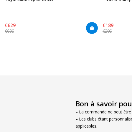
€629
€189
€699
€209
Bon à savoir po
– La commande ne peut être m
– Les clubs étant personnalisé
applicables.
