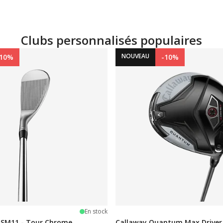
Clubs personnalisés populaires
NOUVEAU
-10%
-10%
les
En stock
y SM11 - Tour Chrome
Callaway Quantum Max Driver