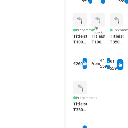
559
559
En
Précommand
Précomm
stock
Titleist
Titleist
Titleist
T100
T100
T350
Iron -
Iron
Iron -
Single
Set
Graphite
Club
-
€1
€1
€260
From
Single
559
559
Club
Précommand
Titleist
T350
Iron -
Single
Club