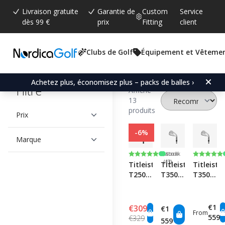
Livraison gratuite
Garantie de
Custom
Service
dès 99 €
prix
Fitting
client
Clubs de Golf
Équipement et Vêteme
Achetez plus, économisez plus – packs de balles ›
Filtre
Affiche
13
produits
Prix
-6%
Marque
Faible
Faible
Note:
5.0 sur 5 étoiles
Note:
5.0 sur 5
stock
stock
(1)
(3)
Titleist
Titleist
Titleist
T250U
T350
T350
Utility
Iron
Iron
Set -
Set
Graphite
€1
€309
€1
From
559
€329
559