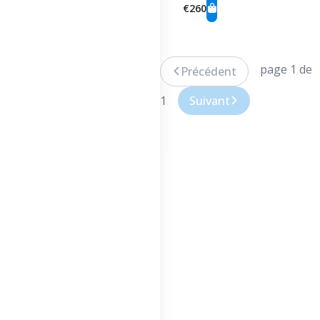
€260
page 1 de
Précédent
1
Suivant