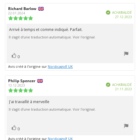
Auteur
Richard Barlow
Date
Vérifié
de
de
ACHAT VALIDÉ
22.01.2024
Date
27.12.2023
l'évaluation:
l'évaluation:
Note
d'ach
de
l'évaluation
Arrivé à temps et comme indiqué. Parfait.
Texte
:
Il s'agit d'une traduction automatique. Voir l'original.
de
5.0
étoiles
l'évaluation:
sur
5
vote(s)
Vote
0
positif
Avis créé à l'origine sur
Nordicagolf UK
Auteur
Philip Spencer
Date
Vérifié
de
de
ACHAT VALIDÉ
13.12.2023
Date
21.11.2023
l'évaluation:
l'évaluation:
Note
d'ach
de
l'évaluation
J'ai travaillé à merveille
Texte
:
Il s'agit d'une traduction automatique. Voir l'original.
de
5.0
étoiles
l'évaluation:
sur
5
vote(s)
Vote
0
positif
Avis créé à l'origine sur
Nordicagolf UK