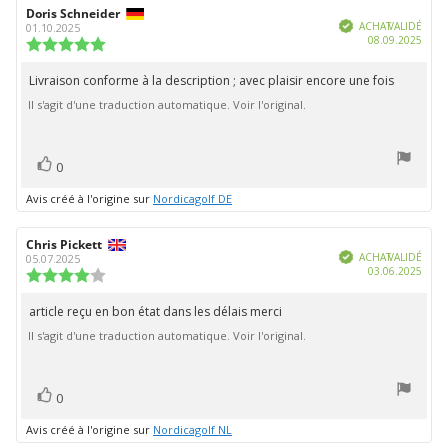
Auteur
Doris Schneider
Date
Vérifié
de
de
ACHAT VALIDÉ
01.10.2025
Date
08.09.2025
l'évaluation:
l'évaluation:
Note
d'ach
de
l'évaluation
Livraison conforme à la description ; avec plaisir encore une fois
Texte
:
Il s'agit d'une traduction automatique. Voir l'original.
de
5.0
étoiles
l'évaluation:
sur
5
vote(s)
Vote
0
positif
Avis créé à l'origine sur
Nordicagolf DE
Auteur
Chris Pickett
Date
Vérifié
de
de
ACHAT VALIDÉ
05.07.2025
Date
03.06.2025
l'évaluation:
l'évaluation:
Note
d'ach
de
l'évaluation
article reçu en bon état dans les délais merci
Texte
:
Il s'agit d'une traduction automatique. Voir l'original.
de
4.0
étoiles
l'évaluation:
sur
5
vote(s)
Vote
0
positif
Avis créé à l'origine sur
Nordicagolf NL