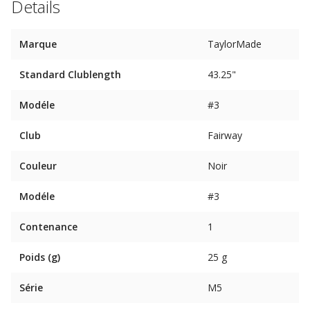
Details
Marque
TaylorMade
Standard Clublength
43.25"
Modéle
#3
Club
Fairway
Couleur
Noir
Modéle
#3
Contenance
1
Poids (g)
25 g
Série
M5