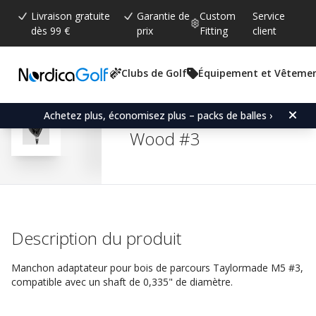
Livraison gratuite
Garantie de
Custom
Service
dès 99 €
prix
Fitting
client
Clubs de Golf
Équipement et Vêteme
Note moyenne:
4.8
(
votes:
35
)
Commentaires (
24
)
Adapter Sleeve for Tayl
Achetez plus, économisez plus – packs de balles ›
Wood #3
Description du produit
Manchon adaptateur pour bois de parcours Taylormade M5 #3,
compatible avec un shaft de 0,335" de diamètre.