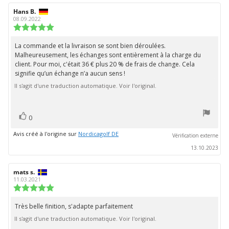
Auteur
Hans B.
Date
de
de
08.09.2022
l'évaluation:
l'évaluation:
Note
de
l'évaluation
La commande et la livraison se sont bien déroulées.
Texte
:
Malheureusement, les échanges sont entièrement à la charge du
de
5.0
client. Pour moi, c'était 36 € plus 20 % de frais de change. Cela
étoiles
l'évaluation:
signifie qu’un échange n’a aucun sens !
sur
5
Il s'agit d'une traduction automatique. Voir l'original.
vote(s)
Vote
0
positif
Avis créé à l'origine sur
Nordicagolf DE
Vérification externe
13.10.2023
Auteur
mats s.
Date
de
de
11.03.2021
l'évaluation:
l'évaluation:
Note
de
l'évaluation
Très belle finition, s'adapte parfaitement
Texte
:
Il s'agit d'une traduction automatique. Voir l'original.
de
5.0
étoiles