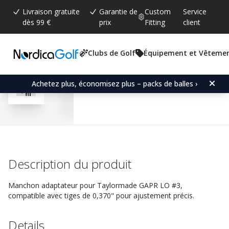
Livraison gratuite
Garantie de
Custom
Service
dès 99 €
prix
Fitting
client
Clubs de Golf
Équipement et Vêteme
Note moyenne:
4.5
(
votes:
13
)
Commentaires (
7
)
Adapter Sleeve for Tay
Achetez plus, économisez plus – packs de balles ›
Description du produit
Manchon adaptateur pour Taylormade GAPR LO #3,
compatible avec tiges de 0,370" pour ajustement précis.
Details