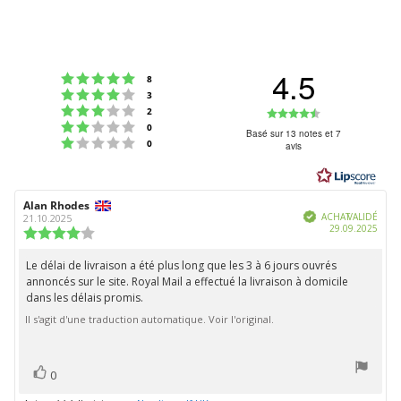
4.5
Note : 5 étoiles sur 5
votes
8
Note : 4 étoiles sur 5
votes
3
Note : 3 étoiles sur 5
Note
votes
2
Note : 2 étoiles sur 5
votes
0
:
Basé sur 13 notes et 7
Note : 1 étoiles sur 5
votes
0
avis
4.5
étoiles
sur
Auteur
Alan Rhodes
Date
5
Vérifié
de
de
ACHAT VALIDÉ
21.10.2025
Date
29.09.2025
l'évaluation:
l'évaluation:
Note
d'ach
de
l'évaluation
Le délai de livraison a été plus long que les 3 à 6 jours ouvrés
Texte
:
annoncés sur le site. Royal Mail a effectué la livraison à domicile
de
4.0
dans les délais promis.
étoiles
l'évaluation:
sur
Il s'agit d'une traduction automatique. Voir l'original.
5
vote(s)
Vote
0
positif