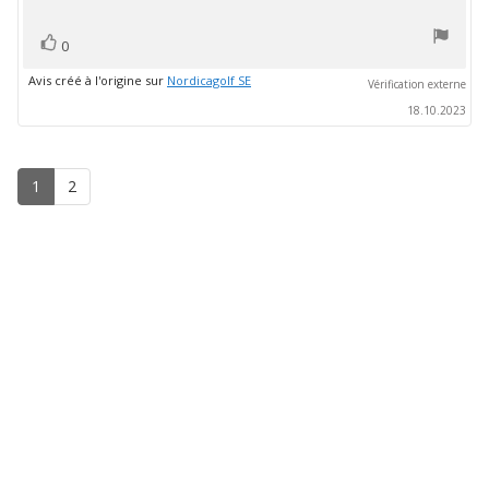
l'évaluation:
sur
5
vote(s)
Vote
0
positif
Avis créé à l'origine sur
Nordicagolf SE
Vérification externe
18.10.2023
1
2