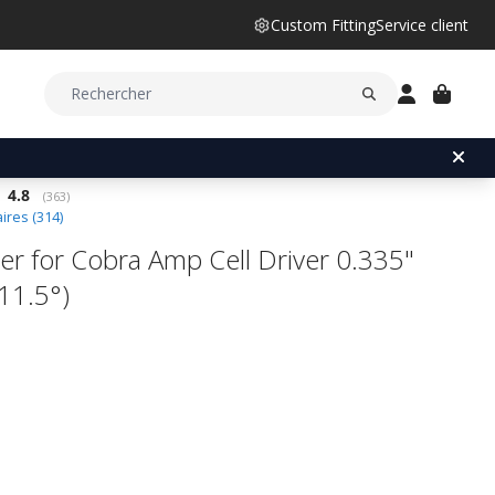
Custom Fitting
Service client
Note moyenne:
4.8
(
votes:
363
)
res (
314
)
er for Cobra Amp Cell Driver 0.335"
-11.5°)