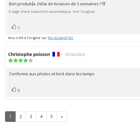
Bon produit👍. Délai de livraison de 3 semaines ! 👎
Texte
:
5.0
de
Il s'agit d'une traduction automatique. Voir l'original.
étoiles
l'évaluation:
sur
5
vote(s)
Vote
1
positif
Avis créé à l'origine sur
Nordicagolf NO
Auteur
Christophe poisson
•
Date
29.04.2024
de
Note
de
de
l'évaluation:
l'évaluation:
l'évaluation
Conforme aux photos et livré dans les temps
Texte
:
4.0
de
étoiles
l'évaluation:
vote(s)
Vote
sur
0
5
positif
1
2
3
4
5
»