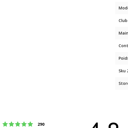
Mod
Club
Mai
Con
Poids
Sku 
Stor
Note : 5 étoiles sur 5
votes
290