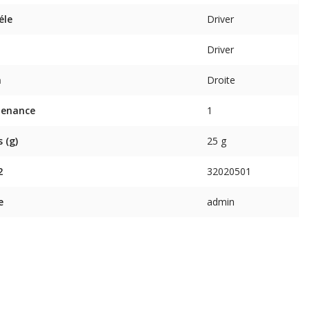
éle
Driver
Driver
n
Droite
tenance
1
 (g)
25 g
2
32020501
e
admin