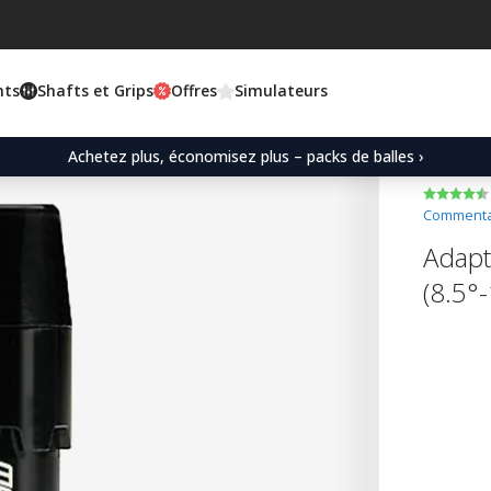
nts
Shafts et Grips
Offres
Simulateurs
Achetez plus, économisez plus – packs de balles ›
Commentai
Adapt
(8.5°