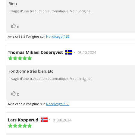
Bien
Texte
:
3.0
de
Il s'agit d'une traduction automatique. Voir l'original.
étoiles
l'évaluation:
sur
5
vote(s)
Vote
0
positif
Avis créé à l'origine sur
Nordicagolf SE
Auteur
Thomas Mikael Cederqvist
•
Date
03.10.2024
de
Note
de
de
l'évaluation:
l'évaluation:
l'évaluation
Fonctionne très bien. Etc
Texte
:
5.0
de
Il s'agit d'une traduction automatique. Voir l'original.
étoiles
l'évaluation:
sur
5
vote(s)
Vote
0
positif
Avis créé à l'origine sur
Nordicagolf SE
Auteur
Lars Kopperud
•
Date
01.08.2024
de
Note
de
de
l'évaluation:
l'évaluation:
l'évaluation