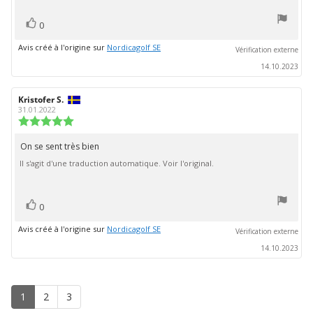
l'évaluation:
sur
5
vote(s)
Vote
0
positif
Avis créé à l'origine sur
Nordicagolf SE
Vérification externe
14.10.2023
Auteur
Kristofer S.
Date
de
de
31.01.2022
l'évaluation:
l'évaluation:
Note
de
l'évaluation
On se sent très bien
Texte
:
Il s'agit d'une traduction automatique. Voir l'original.
de
5.0
étoiles
l'évaluation:
sur
5
vote(s)
Vote
0
positif
Avis créé à l'origine sur
Nordicagolf SE
Vérification externe
14.10.2023
1
2
3