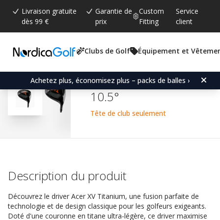
Livraison gratuite
Garantie de
Custom
Service
dès 99 €
prix
Fitting
client
Clubs de Golf
Équipement et Vêteme
Note moyenne:
4.6
(
votes:
13
)
Commentaires (
11
)
Acer XV Titanium -Driver
Achetez plus, économisez plus – packs de balles ›
10.5°
Tête de club seulement
Description du produit
Découvrez le driver Acer XV Titanium, une fusion parfaite de
technologie et de design classique pour les golfeurs exigeants.
Doté d'une couronne en titane ultra-légère, ce driver maximise