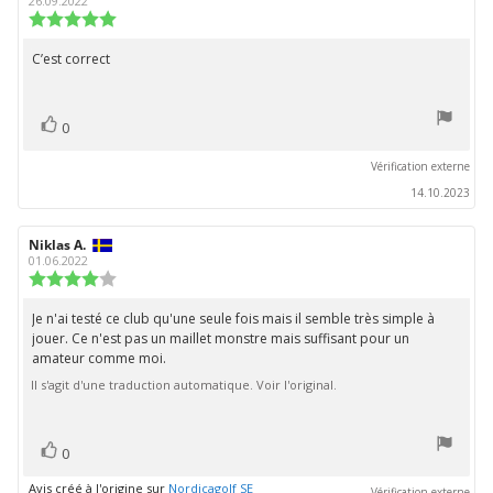
5
de
de
26.09.2022
l'évaluation:
l'évaluation:
Note
de
l'évaluation
C’est correct
Texte
:
de
5.0
étoiles
l'évaluation:
vote(s)
sur
Vote
0
5
positif
Vérification externe
14.10.2023
Auteur
Niklas A.
Date
de
de
01.06.2022
l'évaluation:
l'évaluation:
Note
de
l'évaluation
Je n'ai testé ce club qu'une seule fois mais il semble très simple à
Texte
:
jouer. Ce n'est pas un maillet monstre mais suffisant pour un
de
4.0
amateur comme moi.
étoiles
l'évaluation:
sur
Il s'agit d'une traduction automatique. Voir l'original.
5
vote(s)
Vote
0
positif
Avis créé à l'origine sur
Nordicagolf SE
Vérification externe