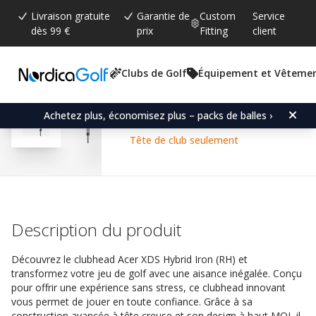
Livraison gratuite
Garantie de
Custom
Service
dès 99 €
prix
Fitting
client
Clubs de Golf
Équipement et Vêteme
Note moyenne:
4.6
(
votes:
184
)
Commentaires (
126
)
Acer XDS Hybrid Iron (R
Achetez plus, économisez plus – packs de balles ›
Tête de club seulement
Description du produit
Découvrez le clubhead Acer XDS Hybrid Iron (RH) et
transformez votre jeu de golf avec une aisance inégalée. Conçu
pour offrir une expérience sans stress, ce clubhead innovant
vous permet de jouer en toute confiance. Grâce à sa
construction avancée à tête creuse et son design à haut MOI, il