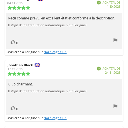
Vérifié
de
de
ACHAT VALIDÉ
04.11.2025
Date
11.10.2025
l'évaluation:
l'évaluation:
Note
d'ach
de
l'évaluation
Reçu comme prévu, en excellent état et conforme à la description.
Texte
:
Il s'agit d'une traduction automatique. Voir l'original.
de
5.0
étoiles
l'évaluation:
sur
5
vote(s)
Vote
0
positif
Avis créé à l'origine sur
Nordicagolf UK
Auteur
Jonathan Black
Date
Vérifié
de
de
ACHAT VALIDÉ
17.12.2025
Date
24.11.2025
l'évaluation:
l'évaluation:
Note
d'ach
de
l'évaluation
Club charmant.
Texte
:
Il s'agit d'une traduction automatique. Voir l'original.
de
5.0
étoiles
l'évaluation:
sur
5
vote(s)
Vote
0
positif
Avis créé à l'origine sur
Nordicagolf UK