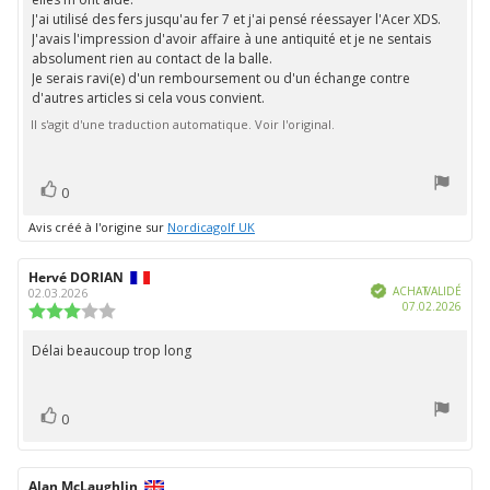
de
1.0
J'ai utilisé des fers jusqu'au fer 7 et j'ai pensé réessayer l'Acer XDS.
étoiles
l'évaluation:
J'avais l'impression d'avoir affaire à une antiquité et je ne sentais
sur
absolument rien au contact de la balle.
5
Je serais ravi(e) d'un remboursement ou d'un échange contre
d'autres articles si cela vous convient.
Il s'agit d'une traduction automatique. Voir l'original.
vote(s)
Vote
0
positif
Avis créé à l'origine sur
Nordicagolf UK
Auteur
Hervé DORIAN
Date
Vérifié
de
de
ACHAT VALIDÉ
02.03.2026
Date
07.02.2026
l'évaluation:
l'évaluation:
Note
d'ach
de
l'évaluation
Délai beaucoup trop long
Texte
:
de
3.0
étoiles
l'évaluation:
vote(s)
sur
Vote
0
5
positif
Auteur
Alan McLaughlin
Date