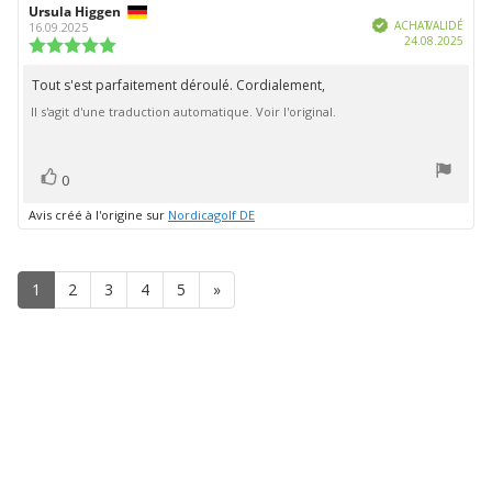
Auteur
Ursula Higgen
Date
Vérifié
de
de
ACHAT VALIDÉ
16.09.2025
Date
24.08.2025
l'évaluation:
l'évaluation:
Note
d'ach
de
l'évaluation
Tout s'est parfaitement déroulé. Cordialement,
Texte
:
Il s'agit d'une traduction automatique. Voir l'original.
de
5.0
étoiles
l'évaluation:
sur
5
vote(s)
Vote
0
positif
Avis créé à l'origine sur
Nordicagolf DE
1
2
3
4
5
»