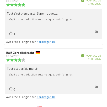
de
de
ACHAT VALIDÉ
03.03.2026
Date
07.02.2026
l'évaluation:
l'évaluation:
Note
d'ach
de
l'évaluation
Tout s'est bien passé. Super raquette.
Texte
:
Il s'agit d'une traduction automatique. Voir l'original.
de
5.0
étoiles
l'évaluation:
sur
5
vote(s)
Vote
1
positif
Avis créé à l'origine sur
Nordicagolf DE
Auteur
Ralf Gerdellebracht
Date
Vérifié
de
de
ACHAT VALIDÉ
02.04.2026
Date
11.03.2026
l'évaluation:
l'évaluation:
Note
d'ach
de
l'évaluation
Tout est parfait, merci !
Texte
:
Il s'agit d'une traduction automatique. Voir l'original.
de
4.0
étoiles
l'évaluation:
sur
5
vote(s)
Vote
0
positif
Avis créé à l'origine sur
Nordicagolf DE