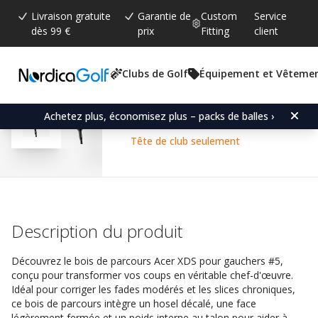
Livraison gratuite
Garantie de
Custom
Service
dès 99 €
prix
Fitting
client
Clubs de Golf
Équipement et Vêteme
Note moyenne:
4.6
(
votes:
80
)
Commentaires (
56
)
Acer XDS Fairway Wood 
Achetez plus, économisez plus – packs de balles ›
Tête de club seulement
Description du produit
Découvrez le bois de parcours Acer XDS pour gauchers #5,
conçu pour transformer vos coups en véritable chef-d'œuvre.
Idéal pour corriger les fades modérés et les slices chroniques,
ce bois de parcours intègre un hosel décalé, une face
légèrement fermée et un poids interne au talon pour aider à