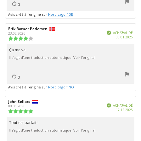
5
vote(s)
Vote
0
positif
Avis créé à l'origine sur
Nordicagolf DE
Auteur
Erik Botner Pedersen
Date
Vérifié
de
de
ACHAT VALIDÉ
23.02.2026
Date
30.01.2026
l'évaluation:
l'évaluation:
Note
d'ach
de
l'évaluation
Ça me va.
Texte
:
Il s'agit d'une traduction automatique. Voir l'original.
de
4.0
étoiles
l'évaluation:
sur
5
vote(s)
Vote
0
positif
Avis créé à l'origine sur
Nordicagolf NO
Auteur
John Sellars
Date
Vérifié
de
de
ACHAT VALIDÉ
08.01.2026
Date
17.12.2025
l'évaluation:
l'évaluation:
Note
d'ach
de
l'évaluation
Tout est parfait !
Texte
:
Il s'agit d'une traduction automatique. Voir l'original.
de
5.0
étoiles
l'évaluation:
sur