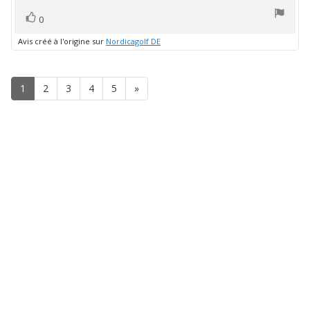
5
vote(s)
Vote
0
positif
Avis créé à l'origine sur
Nordicagolf DE
1
2
3
4
5
»