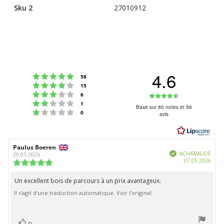
Sku 2
27010912
4.6
Note : 5 étoiles sur 5
votes
58
Note : 4 étoiles sur 5
votes
15
Note : 3 étoiles sur 5
Note
votes
6
Note : 2 étoiles sur 5
votes
1
:
Basé sur 80 notes et 56
Note : 1 étoiles sur 5
votes
0
avis
4.6
étoiles
sur
Auteur
Paulus Boeren
Date
5
Vérifié
de
de
ACHAT VALIDÉ
29.05.2026
Date
07.05.2026
l'évaluation:
l'évaluation:
Note
d'ach
de
l'évaluation
Un excellent bois de parcours à un prix avantageux.
Texte
:
Il s'agit d'une traduction automatique. Voir l'original.
de
5.0
étoiles
l'évaluation:
sur
5
vote(s)
Vote