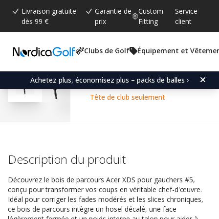
Livraison gratuite
Garantie de
Custom
Service
dès 99 €
prix
Fitting
client
Clubs de Golf
Équipement et Vêteme
Note moyenne:
4.6
(
votes:
80
)
Commentaires (
56
)
Acer XDS Fairway Wood
Achetez plus, économisez plus – packs de balles ›
Tête de club seulement
Description du produit
Découvrez le bois de parcours Acer XDS pour gauchers #5,
conçu pour transformer vos coups en véritable chef-d'œuvre.
Idéal pour corriger les fades modérés et les slices chroniques,
ce bois de parcours intègre un hosel décalé, une face
légèrement fermée et un poids interne au talon pour aider à