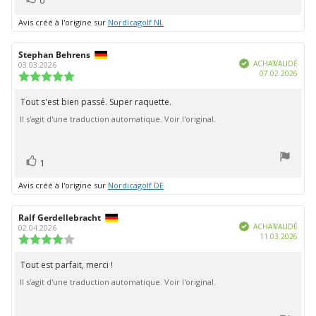
0
positif
Avis créé à l'origine sur
Nordicagolf NL
Auteur
Stephan Behrens
Date
Vérifié
de
de
ACHAT VALIDÉ
03.03.2026
Date
07.02.2026
l'évaluation:
l'évaluation:
Note
d'ach
de
l'évaluation
Tout s'est bien passé. Super raquette.
Texte
:
Il s'agit d'une traduction automatique. Voir l'original.
de
5.0
étoiles
l'évaluation:
sur
5
vote(s)
Vote
1
positif
Avis créé à l'origine sur
Nordicagolf DE
Auteur
Ralf Gerdellebracht
Date
Vérifié
de
de
ACHAT VALIDÉ
02.04.2026
Date
11.03.2026
l'évaluation:
l'évaluation:
Note
d'ach
de
l'évaluation
Tout est parfait, merci !
Texte
:
Il s'agit d'une traduction automatique. Voir l'original.
de
4.0
étoiles
l'évaluation:
sur