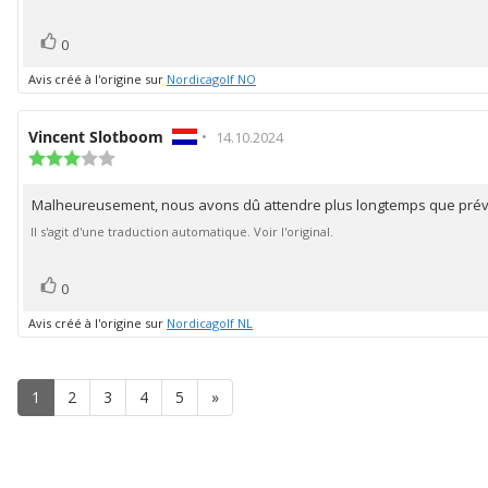
l'évaluation:
sur
5
vote(s)
Vote
0
positif
Avis créé à l'origine sur
Nordicagolf NO
Auteur
Vincent Slotboom
•
Date
14.10.2024
de
Note
de
de
l'évaluation:
l'évaluation:
l'évaluation
Malheureusement, nous avons dû attendre plus longtemps que prévu,
Texte
:
3.0
de
Il s'agit d'une traduction automatique. Voir l'original.
étoiles
l'évaluation:
sur
5
vote(s)
Vote
0
positif
Avis créé à l'origine sur
Nordicagolf NL
1
2
3
4
5
»