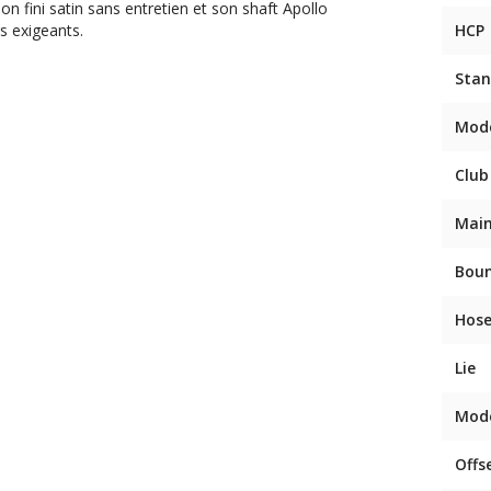
n fini satin sans entretien et son shaft Apollo
s exigeants.
HCP
Stan
Mod
Club
Mai
Bou
Hose
Lie
Mod
Offs