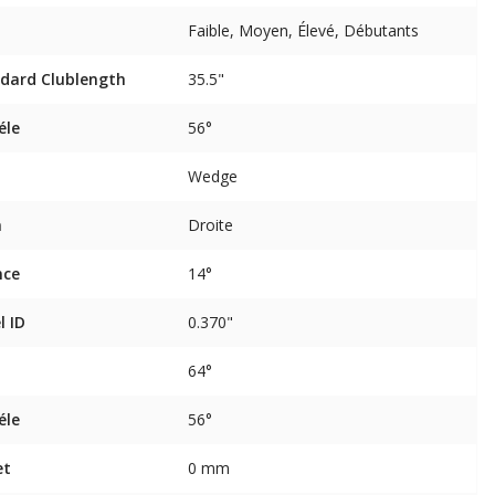
Faible, Moyen, Élevé, Débutants
dard Clublength
35.5"
éle
56°
Wedge
n
Droite
nce
14°
l ID
0.370"
64°
éle
56°
et
0 mm