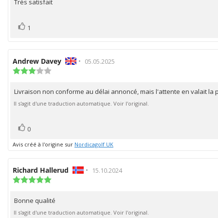
Très satisfait
Texte
:
5.0
de
étoiles
l'évaluation:
vote(s)
Vote
sur
1
5
positif
Auteur
Andrew Davey
•
Date
05.05.2025
de
Note
de
de
l'évaluation:
l'évaluation:
l'évaluation
Livraison non conforme au délai annoncé, mais l'attente en valait la p
Texte
:
3.0
de
Il s'agit d'une traduction automatique. Voir l'original.
étoiles
l'évaluation:
sur
5
vote(s)
Vote
0
positif
Avis créé à l'origine sur
Nordicagolf UK
Auteur
Richard Hallerud
•
Date
15.10.2024
de
Note
de
de
l'évaluation:
l'évaluation:
l'évaluation
Bonne qualité
Texte
:
5.0
de
Il s'agit d'une traduction automatique. Voir l'original.
étoiles