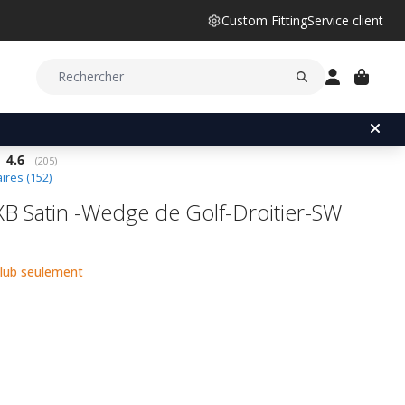
Custom Fitting
Service client
Note moyenne:
4.6
(
votes:
205
)
res (
152
)
XB Satin -Wedge de Golf-Droitier-SW
club seulement