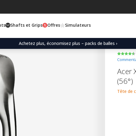
nts
Shafts et Grips
Offres
Simulateurs
Achetez plus, économisez plus – packs de balles ›
Commentai
Acer 
(56°)
Tête de 