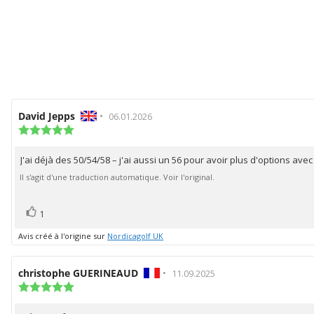
Auteur
David Jepps
•
Date
06.01.2026
de
Note
de
de
l'évaluation:
l'évaluation:
l'évaluation
J'ai déjà des 50/54/58 – j'ai aussi un 56 pour avoir plus d'options avec
Texte
:
5.0
de
Il s'agit d'une traduction automatique. Voir l'original.
étoiles
l'évaluation:
sur
5
vote(s)
Vote
1
positif
Avis créé à l'origine sur
Nordicagolf UK
Auteur
christophe GUERINEAUD
•
Date
11.09.2025
de
Note
de
de
l'évaluation:
l'évaluation:
l'évaluation