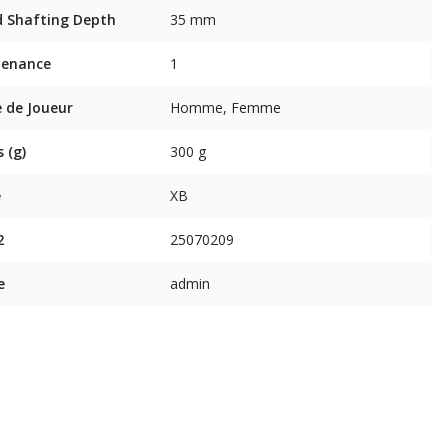
 Shafting Depth
35 mm
tenance
1
 de Joueur
Homme, Femme
 (g)
300 g
e
XB
2
25070209
e
admin