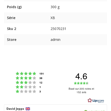
Poids (g)
300 g
Série
XB
Sku 2
25070231
Store
admin
4.6
Note : 5 étoiles sur 5
votes
151
Note : 4 étoiles sur 5
votes
38
Note : 3 étoiles sur 5
Note
votes
12
Note : 2 étoiles sur 5
votes
1
:
Basé sur 205 notes et
Note : 1 étoiles sur 5
votes
3
152 avis
4.6
étoiles
sur
Auteur
David Jepps
Date
Vérifié