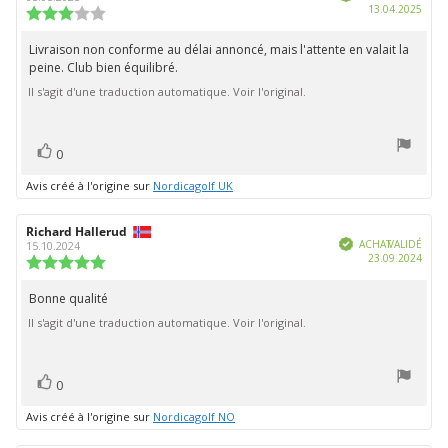
Date
13.04.2025
l'évaluation:
l'évaluation:
Note
d'ach
de
l'évaluation
Livraison non conforme au délai annoncé, mais l'attente en valait la
Texte
:
peine. Club bien équilibré.
de
3.0
étoiles
Il s'agit d'une traduction automatique. Voir l'original.
l'évaluation:
sur
5
vote(s)
Vote
0
positif
Avis créé à l'origine sur
Nordicagolf UK
Auteur
Richard Hallerud
Date
Vérifié
de
de
ACHAT VALIDÉ
15.10.2024
Date
23.09.2024
l'évaluation:
l'évaluation:
Note
d'ach
de
l'évaluation
Bonne qualité
Texte
:
Il s'agit d'une traduction automatique. Voir l'original.
de
5.0
étoiles
l'évaluation:
sur
5
vote(s)
Vote
0
positif
Avis créé à l'origine sur
Nordicagolf NO