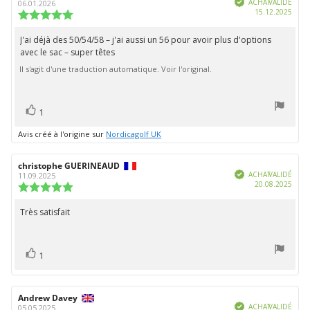
5
de
de
ACHAT VALIDÉ
06.01.2026
Date
15.12.2025
l'évaluation:
l'évaluation:
Note
d'ach
de
l'évaluation
J'ai déjà des 50/54/58 – j'ai aussi un 56 pour avoir plus d'options
Texte
:
avec le sac – super têtes
de
5.0
étoiles
Il s'agit d'une traduction automatique. Voir l'original.
l'évaluation:
sur
5
vote(s)
Vote
1
positif
Avis créé à l'origine sur
Nordicagolf UK
Auteur
christophe GUERINEAUD
Date
Vérifié
de
de
ACHAT VALIDÉ
11.09.2025
Date
20.08.2025
l'évaluation:
l'évaluation:
Note
d'ach
de
l'évaluation
Très satisfait
Texte
:
de
5.0
étoiles
l'évaluation:
vote(s)
sur
Vote
1
5
positif
Auteur
Andrew Davey
Date
Vérifié
de
de
ACHAT VALIDÉ
05.05.2025