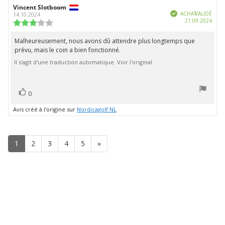
Auteur
Vincent Slotboom
Date
Vérifié
de
de
ACHAT VALIDÉ
14.10.2024
Date
21.09.2024
l'évaluation:
l'évaluation:
Note
d'ach
de
l'évaluation
Malheureusement, nous avons dû attendre plus longtemps que
Texte
:
prévu, mais le coin a bien fonctionné.
de
3.0
étoiles
Il s'agit d'une traduction automatique. Voir l'original.
l'évaluation:
sur
5
vote(s)
Vote
0
positif
Avis créé à l'origine sur
Nordicagolf NL
1
2
3
4
5
»