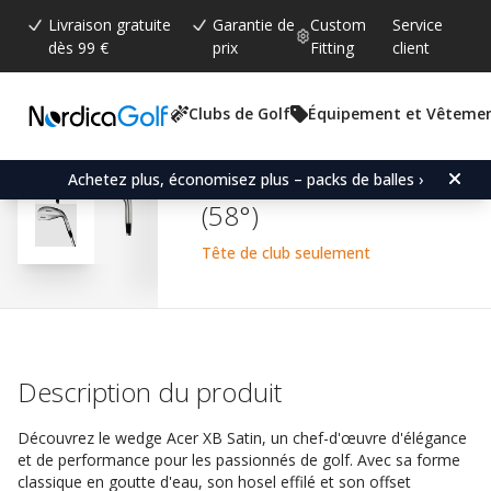
Livraison gratuite
Garantie de
Custom
Service
dès 99 €
prix
Fitting
client
Clubs de Golf
Équipement et Vêteme
Note moyenne:
4.6
(
votes:
205
)
Commentaires (
152
)
Acer XB Satin -Wedge de
Achetez plus, économisez plus – packs de balles ›
(58°)
Tête de club seulement
Description du produit
Découvrez le wedge Acer XB Satin, un chef-d'œuvre d'élégance
et de performance pour les passionnés de golf. Avec sa forme
classique en goutte d'eau, son hosel effilé et son offset