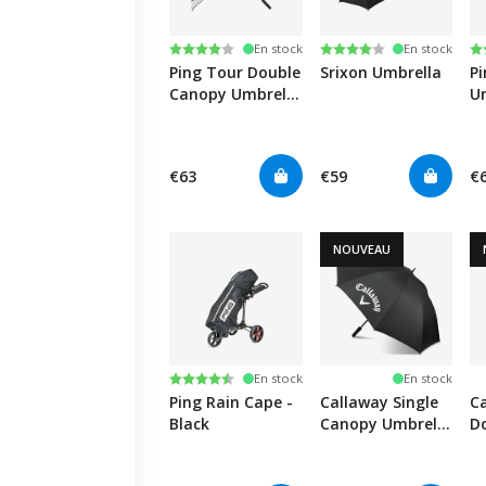
Note:
4.0 sur 5 étoiles
Note:
4.0 sur 5 étoiles
N
4.
En stock
En stock
Ping Tour Double
Srixon Umbrella
P
Canopy Umbrella
U
- White/Black
B
€63
€59
€
NOUVEAU
Note:
4.4 sur 5 étoiles
En stock
En stock
Ping Rain Cape -
Callaway Single
Ca
Black
Canopy Umbrella
D
60" - Black
Um
B