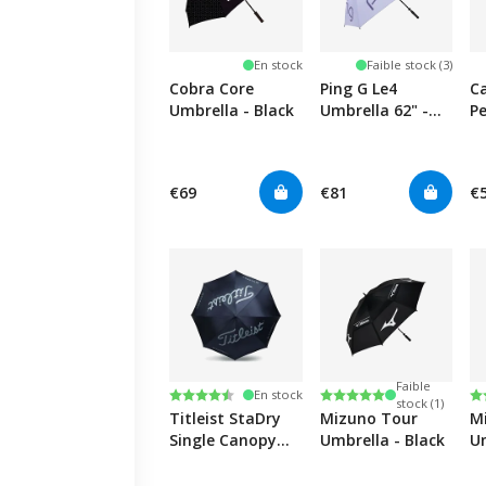
En stock
Faible stock (3)
Cobra Core
Ping G Le4
C
Umbrella - Black
Umbrella 62" -
P
Purple
B
€69
€81
€
Faible
Note:
4.8 sur 5 étoiles
Note:
5.0 sur 5 étoiles
N
4.
En stock
stock (1)
Titleist StaDry
Mizuno Tour
M
Single Canopy
Umbrella - Black
U
Umbrella -
W
Black/Charcoal