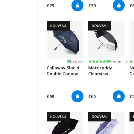
€79
€39
€
NOUVEAU
NOUVEAU
Note:
5.0 sur 5 étoiles
N
4.
En stock
Précommand
Callaway Shield
Motocaddy
N
Double Canopy
Clearview
D
Umbrella 64" -
Umbrella
A
Black/Camo
U
€69
€60
€
NOUVEAU
NOUVEAU