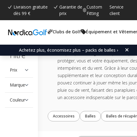
Livraison gratuite
Garantie de
Custom
Service
dès 99 €
prix
Fitting
client
Clubs de Golf
Équipement et Vêteme
PARAPLUIES
Achetez plus, économisez plus – packs de balles ›
Filtre
Les parapluies de golf sont parfaits pou
protéger, vous et votre équipement, de
intempéries et du vent. Grâce à leur cou
Prix
supplémentaire et leur conception dura
pouvez continuer à jouer même les jour
Marque
pluie ou de vent, faisant des parapluies 
un accessoire indispensable sur le parc
Couleur
Accessoires
Balles
Balles de récupér