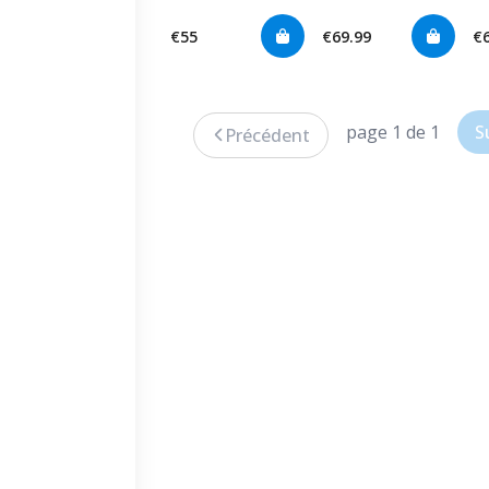
€55
€69.99
€
page 1 de 1
S
Précédent