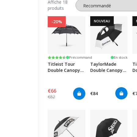
Affiche 18
produits
-20%
NOUVEAU
Note:
4.6 sur 5 étoiles
Précommand
En stock
Titleist Tour
TaylorMade
Ti
Double Canopy
Double Canopy
D
Umbrella -
Umbrella 64"
U
Black/White
B
€66
€84
€
€82